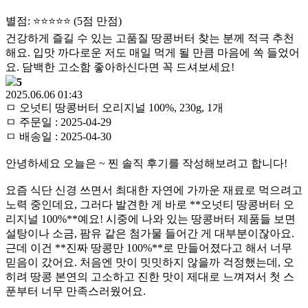
별점: ⭐⭐⭐⭐⭐ (5점 만점)
건강하게 즐길 수 있는 고품질 땅콩버터 찾는 분께 적극 추천
해요. 입맛 까다로운 저도 매일 먹게 될 만큼 마음에 쏙 들었어
요. 담백한 고소함 좋아하신다면 꼭 드셔보세요!
5
2025.06.06 01:43
ㅁ 오넛티 땅콩버터 오리지널 100%, 230g, 1개
ㅁ 주문일 : 2025-04-29
ㅁ 배송일 : 2025-04-30
안녕하세요 오늘은 ~ 찐 솔직 후기를 작성해보려고 합니다!
요즘 식단 신경 쓰면서 최대한 자연에 가까운 재료로 먹으려고
노력 중인데요, 그러다 발견한 게 바로 **오넛티 땅콩버터 오
리지널 100%**예요! 시중에 나와 있는 땅콩버터 제품들 보면
설탕이나 소금, 팜유 같은 첨가물 들어간 게 대부분이잖아요.
근데 이건 **진짜 땅콩만 100%**로 만들어졌다고 해서 너무
믿음이 갔어요. 처음엔 맛이 밋밋하지 않을까 걱정했는데, 오
히려 땅콩 본연의 고소하고 진한 맛이 제대로 느껴져서 첫 스
푼부터 너무 만족스러웠어요.