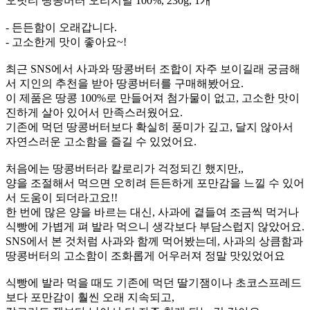
오넛티 땅콩버터 오리지널 100%, 230g, 1개
- 든든함이 오래갑니다.
- 고소한게 맛이 좋아요~!
최근 SNS에서 사과와 땅콩버터 조합이 자주 보이길래 궁금해
서 지인의 추천을 받아 땅콩버터를 구매해봤어요.
이 제품은 땅콩 100%로 만들어져 첨가물이 없고, 고소한 맛이
진하게 살아 있어서 만족스러웠어요.
기존에 먹던 땅콩버터보다 확실히 풍미가 깊고, 달지 않아서
자연스러운 고소함을 즐길 수 있었어요.
처음에는 땅콩버터라 칼로리가 걱정되긴 했지만,,
양을 조절해서 먹으면 오히려 든든하게 포만감을 느낄 수 있어
서 도움이 되더라고요!!
한 번에 많은 양을 바르는 대신, 사과에 곁들여 조금씩 먹거나
식빵에 가볍게 펴 발라 먹으니 생각보다 부담스럽지 않았어요.
SNS에서 본 것처럼 사과와 함께 먹어봤는데, 사과의 상큼함과
땅콩버터의 고소함이 조화롭게 어우러져 정말 맛있었어요
식빵에 발라 먹을 때도 기존에 먹던 딸기잼이나 초코스프레드
보다 포만감이 훨씬 오래 지속되고,