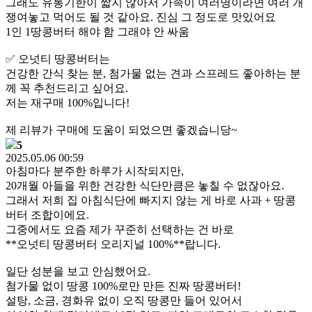
그래도 유통기한이 짧지 않아서 가족이 여러명이라면 여러 개
쟁여놓고 먹어도 될 것 같아요. 진심 그 정도로 맛있어요
1인 1땅콩버터 해야 함 그래야 안 싸움
✅ 오넛티 땅콩버터는
건강한 간식 찾는 분, 첨가물 없는 견과 스프레드 좋아하는 분
께 꼭 추천드리고 싶어요.
저는 재구매 100%입니다!
제 리뷰가 구매에 도움이 되었으면 좋겠습니당~
5
2025.05.06 00:59
아침마다 분주한 하루가 시작되지만,
20개월 아들을 위한 건강한 식단만큼은 놓칠 수 없잖아요.
그래서 저희 집 아침식단에 빠지지 않는 게 바로 사과 + 땅콩
버터 조합이에요.
그중에서도 요즘 제가 꾸준히 선택하는 건 바로
**오넛티 땅콩버터 오리지널 100%**랍니다.
일단 성분을 보고 안심했어요.
첨가물 없이 땅콩 100%로만 만든 진짜 땅콩버터!
설탕, 소금, 경화유 없이 오직 땅콩만 들어 있어서