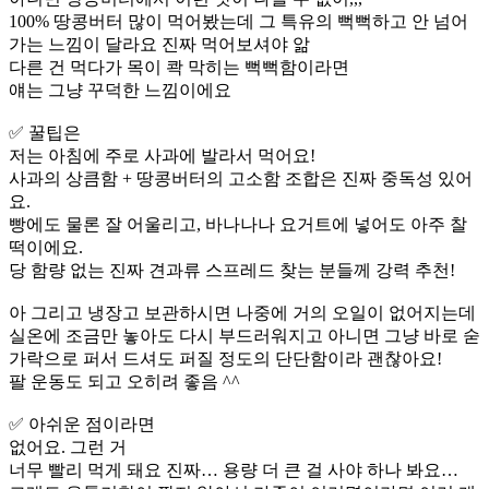
100% 땅콩버터 많이 먹어봤는데 그 특유의 뻑뻑하고 안 넘어
가는 느낌이 달라요 진짜 먹어보셔야 앎
다른 건 먹다가 목이 콱 막히는 뻑뻑함이라면
얘는 그냥 꾸덕한 느낌이에요
✅ 꿀팁은
저는 아침에 주로 사과에 발라서 먹어요!
사과의 상큼함 + 땅콩버터의 고소함 조합은 진짜 중독성 있어
요.
빵에도 물론 잘 어울리고, 바나나나 요거트에 넣어도 아주 찰
떡이에요.
당 함량 없는 진짜 견과류 스프레드 찾는 분들께 강력 추천!
아 그리고 냉장고 보관하시면 나중에 거의 오일이 없어지는데
실온에 조금만 놓아도 다시 부드러워지고 아니면 그냥 바로 숟
가락으로 퍼서 드셔도 퍼질 정도의 단단함이라 괜찮아요!
팔 운동도 되고 오히려 좋음 ^^
✅ 아쉬운 점이라면
없어요. 그런 거
너무 빨리 먹게 돼요 진짜… 용량 더 큰 걸 사야 하나 봐요…