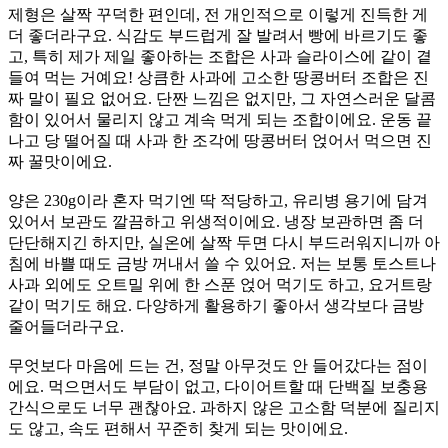
제형은 살짝 꾸덕한 편인데, 전 개인적으로 이렇게 진득한 게
더 좋더라구요. 식감도 부드럽게 잘 발려서 빵에 바르기도 좋
고, 특히 제가 제일 좋아하는 조합은 사과 슬라이스에 같이 곁
들여 먹는 거예요! 상큼한 사과에 고소한 땅콩버터 조합은 진
짜 말이 필요 없어요. 단짠 느낌은 없지만, 그 자연스러운 달콤
함이 있어서 물리지 않고 계속 먹게 되는 조합이에요. 운동 끝
나고 당 떨어질 때 사과 한 조각에 땅콩버터 얹어서 먹으면 진
짜 꿀맛이에요.
양은 230g이라 혼자 먹기엔 딱 적당하고, 유리병 용기에 담겨
있어서 보관도 깔끔하고 위생적이에요. 냉장 보관하면 좀 더
단단해지긴 하지만, 실온에 살짝 두면 다시 부드러워지니까 아
침에 바쁠 때도 금방 꺼내서 쓸 수 있어요. 저는 보통 토스트나
사과 외에도 오트밀 위에 한 스푼 얹어 먹기도 하고, 요거트랑
같이 먹기도 해요. 다양하게 활용하기 좋아서 생각보다 금방
줄어들더라구요.
무엇보다 마음에 드는 건, 정말 아무것도 안 들어갔다는 점이
에요. 먹으면서도 부담이 없고, 다이어트할 때 단백질 보충용
간식으로도 너무 괜찮아요. 과하지 않은 고소함 덕분에 질리지
도 않고, 속도 편해서 꾸준히 찾게 되는 맛이에요.