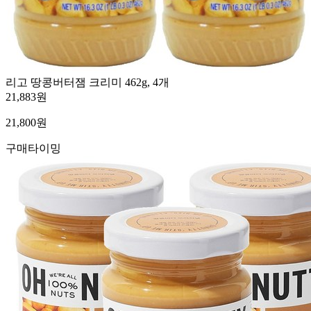
리고 땅콩버터잼 크리미 462g, 4개
21,883원
21,800
원
구매타이밍