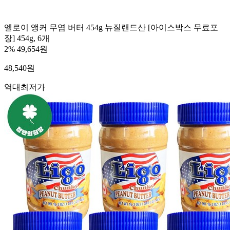
엘로이 앵커 무염 버터 454g 뉴질랜드산 [아이스박스 무료포
장] 454g, 6개
2%
49,654원
48,540
원
역대최저가