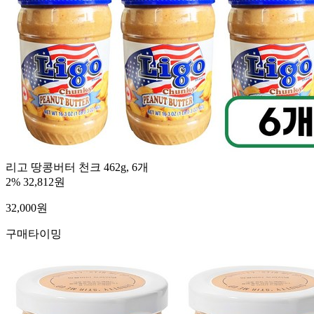
리고 땅콩버터 천크 462g, 6개
2%
32,812원
32,000
원
구매타이밍