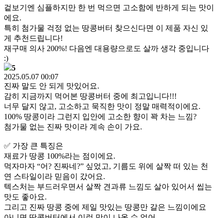
겉보기엔 심플하지만 한 번 먹으면 고소함에 반하게 되는 맛이
에요.
특히 첨가물 걱정 없는 땅콩버터 찾으신다면 이 제품 자신 있
게 추천드립니다!
재구매 의사 200%! 다음엔 대용량으로도 살까 생각 중입니다
:)
5
2025.05.07 00:07
진짜 말도 안 되게 맛있어요.
감히 지금까지 먹어본 땅콩버터 중에 최고입니다!!!
너무 달지 않고, 고소하고 묵직한 맛이 정말 매력적이에요.
100% 땅콩이라 그런지 입안에 고소한 향이 꽉 차는 느낌?
첨가물 없는 진짜 맛이라 계속 손이 가요.
✅ 가장 큰 특징은
재료가 땅콩 100%라는 점이에요.
먹자마자 “어? 진짜네?” 싶었고, 기름도 위에 살짝 떠 있는 천
연 스타일이라 믿음이 갔어요.
텍스처는 부드러우면서 살짝 견과류 느낌도 살아 있어서 씹는
맛도 좋아요.
그리고 진짜 땅콩 중에 제일 맛있는 땅콩만 갈은 느낌이에요
아니면 땅콩버터에서 이런 맛이 나올 수 없어,,,