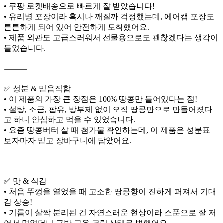
• 쿠팡 로켓배송으로 빠르게 잘 받았습니다!
• 유리병 포장이라 혹시나 깨질까 걱정했는데, 에어캡 포장도
튼튼하게 되어 있어 안전하게 도착했어요.
• 제품 외관도 고급스러워서 선물용으로도 괜찮겠다는 생각이
들었습니다.
⸻
✅ 성분 & 믿음직함
• 이 제품의 가장 큰 장점은 100% 땅콩만 들어있다는 점!
• 설탕, 소금, 팜유, 방부제 없이 오직 땅콩만으로 만들어졌다
고 하니 안심하고 먹을 수 있었습니다.
• 요즘 땅콩버터 살 때 첨가물 확인하는데, 이 제품은 성분표
보자마자 믿고 장바구니에 담았어요.
⸻
✅ 맛 & 식감
• 처음 뚜껑을 열었을 때 고소한 땅콩향이 진하게 퍼져서 기대
감 상승!
• 기름이 살짝 분리된 건 자연스러운 현상이라 스푼으로 잘 저
어서 먹었더니 금방 고운 크림 상태로 변했어요.