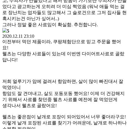
고, 수의사가 만들었다고 해서 믿음이 가기보단 수의사가 만들
었다고 광고하는게 오히려 더 미심 쩍었음 (워낙 애들 먹는 걸
로 장난치는 업자들도 많고해서 그 슬로건으로 그저 집사들 현
혹시키는건 아닌가 싶어서..)
그러나 정말 좋은 사료임이 확실함. 추천합니다.
5
2020.12.11 23:10
이전부터 먹던 제품이라, 쿠팡체험단으로 믿고 주문을 했어
요!
웰츠는 다양한 사료들이 있는데 이번엔 다이어트사료로 골랐
답니다!
저희 얼루기가 암에 걸려서 항암하면, 살이 많이 빠진대서 잘
먹였더니
항암도 잘 견뎌내고, 살도 포동포동 쪘어요! 이제 더 건강해지
기 위해서 사료를 찾던중 웰츠 사료를 예전에 잘 먹었던게
생각나서 웰츠로 골랐어요!
웰츠는 좋은점이 낱개로 포장이 되어있어서 너무 좋더라구요!
이렇게 낱개 포장된 사료를 찾기가 어려운데, 낱개로 하나하나
소분할 필요없이