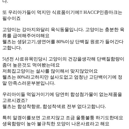
다.
또 우리아가들이 먹지만 식료품이기에!! HACCP인증마크는
필수이죠
고양이는 강아지와달리 육식동물입니다. 고양이는 충분한 육
류를 급여해주어야해요
웰츠는 생닭고기,생연어를 80%이상 단백질 원료가 들어간다
고합니다.
5년전 사료유목민당시 고양이의 건강을생각해 단백질함량이
좀더 높은것도 먹여봤는데요
저희집고양이는 설사를 많이해서 맞지않았어요
웰츠는 80%라고하지만 설사도없고 엄청난 고단백이기에 정
말 만족스러운부분입니다.
우리아이들 먹일거이기에 당연히 합성첨가물이 없는제품을
고르시겠죠?
웰츠는 합성착향료, 합성착색료 전부 없다고합니다.
특히 알겡이를보면 고르지않고 조금 울퉁불퉁 하기도한데요
생육함량이 높아 불규칙한 모양이 나온사료라고 해요