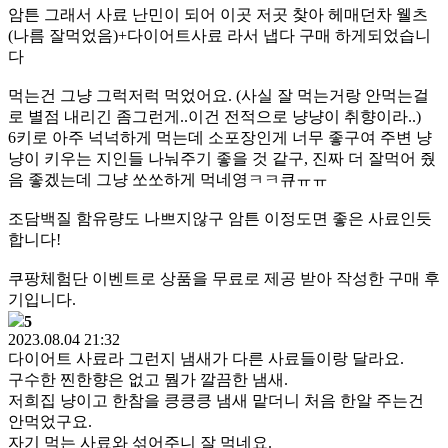
암튼 그래서 사료 난민이 되어 이곳 저곳 찾아 헤매던차 웰츠
(나름 잘먹었음)+다이어트사료 라서 냅다 구매 하게되었습니
다
먹는건 그냥 그럭저럭 먹었어요. (사실 잘 먹는거랑 안먹는걸
로 별점 내리긴 좀그런게..이건 전적으로 냥냥이 취향이라..)
6키로 아주 넉넉하게 먹는데 소포장인게 너무 좋구여 주변 냥
냥이 키우는 지인들 나눠주기 좋을 것 같구, 진짜 더 잘먹어 줬
음 좋겠는데 그냥 쏘쏘하게 먹네영ㅋㅋ큐ㅠㅠ
조담백질 함유량도 나쁘지않구 암튼 이정도면 좋은 사료인듯
합니다!
쿠팡체험단 이벤트로 상품을 무료로 제공 받아 작성한 구매 후
기입니다.
5
2023.08.04 21:32
다이어트 사료라 그런지 냄새가 다른 사료들이랑 달라요.
구수한 찐한향은 없고 뭠가 깔끔한 냄새.
저희집 냥이고 한참을 킁킁킁 냄새 맡더니 처음 한알 주는건
안먹었구요.
자기 먹는 사료와 섞어주니 잘 먹네요.