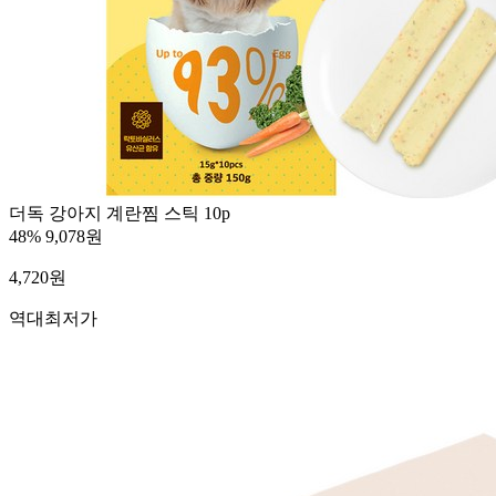
더독 강아지 계란찜 스틱 10p
48%
9,078원
4,720
원
역대최저가