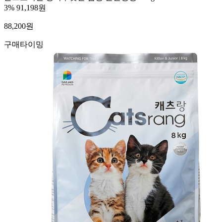
3%
91,198원
88,200
원
구매타이밍