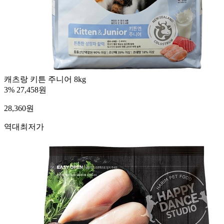
캐츠랑 키튼 주니어 8kg
3%
27,458원
28,360
원
역대최저가