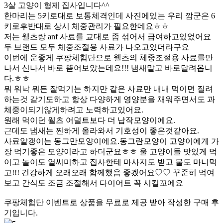
3살 고양이 형제 집사입니다^^
한마리는 5키로대로 보통체격인데 사진에있는 우리 깜군은 6
키로후반대로 상시 체중관리가 필요한데요ㅎㅎ
저는 웰츠랑 anf 사료를 교대로 좀 섞어서 급여하고있었어요
두 브랜드 모두 체중조절용 사료가 나오고있더라구요
이번에 운좋게 쿠팡체험단으로 웰츠의 체중조절용 사료를만
나서 신나서 바로 뜯어보았는데요!!! 냄새맡고 바로달려옵니
다.ㅎㅎ
뭐 워낙 뭐든 잘먹기는 하지만 같은 사료만 내내 먹이면 질려
하는것 같기도하고 항상 다양하게 영양분을 채워주면서도 과
체중이되기않게하려고 노력하고있어요.
원래 먹이던 웰츠 어덜트보다 더 납작모양이에요.
근데도 냄새는 찐하게 올라와서 기호성이 좋은것같아요.
사료알갱이는 동그만모양이에요.동그란모양이 고양이에게 가
장 먹기좋은 모양이라고 하더군요ㅎㅎ 울 고양이들 맛있게 먹
이고 놀이도 열씨미하고 집사한테 마사지도 받고 물도 마니먹
고!!! 건강하게 오래오래 함께했음 좋겠어요♡♡ 꾸준히 먹여
보고 간식도 조금 조절해서 다이어트 꼭 시킬꼬에요
쿠팡체험단 이벤트로 상품을 무료로 제공 받아 작성한 구매 후
기입니다.