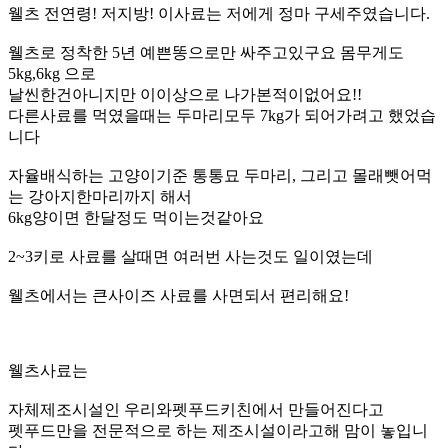
웰츠 전연령! 저지방! 이사료는 저에게 정마 구세주였습니다.
웰츠로 정착한 5년 예쁜똥으로만 싸주고있구요 몸무게도
5kg,6kg 으로
날씬한건아니지만 이이상으로 나가본적이없어요!!
다른사료를 먹였을때는 두마리모두 7kg가 되어가려고 했었습
니다
자율배식하는 고양이기준 통통묘 두마리, 그리고 몰래뺏어먹
는 강아지한마리까지 해서
6kg양이면 한달정도 먹이는것같아요
2~3키로 사료를 살때면 여러번 사는것도 일이였는데
웰츠에서는 큰사이즈 사료를 사면되서 편리해요!
웰츠사료는
자체제조시설인 우리와펫푸드키친에서 만들어진다고
펫푸드만을 전문적으로 하는 제조시설이라고해 맘이 놓입니