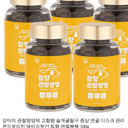
강아지 관절영양제 고함량 슬개골탈구 증상 연골 디스크 관리
콘드로이친 댕이수랏간 침향 관절쌩쌩 100g