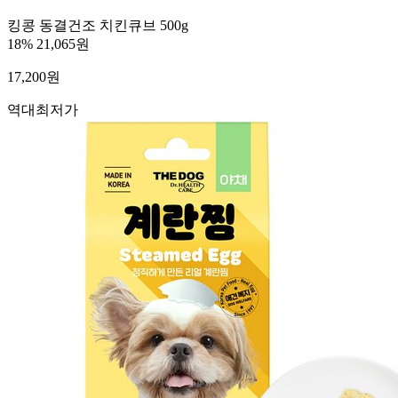
킹콩 동결건조 치킨큐브 500g
18%
21,065원
17,200
원
역대최저가