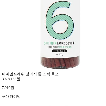
아이엠프레쉬 강아지 롱 스틱 육포
3%
8,153원
7,910
원
구매타이밍