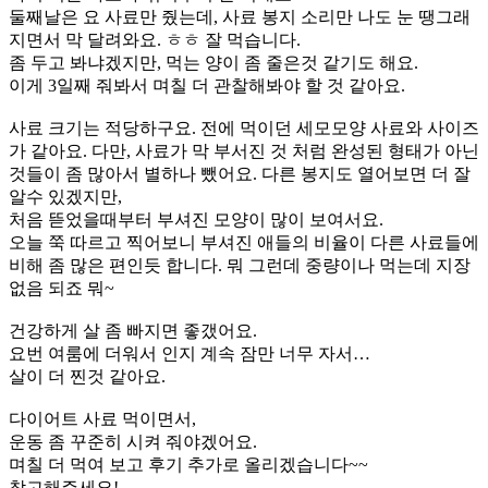
둘째날은 요 사료만 줬는데, 사료 봉지 소리만 나도 눈 땡그래
지면서 막 달려와요. ㅎㅎ 잘 먹습니다.
좀 두고 봐냐겠지만, 먹는 양이 좀 줄은것 같기도 해요.
이게 3일째 줘봐서 며칠 더 관찰해봐야 할 것 같아요.
사료 크기는 적당하구요. 전에 먹이던 세모모양 사료와 사이즈
가 같아요. 다만, 사료가 막 부서진 것 처럼 완성된 형태가 아닌
것들이 좀 많아서 별하나 뺐어요. 다른 봉지도 열어보면 더 잘
알수 있겠지만,
처음 뜯었을때부터 부셔진 모양이 많이 보여서요.
오늘 쭉 따르고 찍어보니 부셔진 애들의 비율이 다른 사료들에
비해 좀 많은 편인듯 합니다. 뭐 그런데 중량이나 먹는데 지장
없음 되죠 뭐~
건강하게 살 좀 빠지면 좋갰어요.
요번 여룸에 더워서 인지 계속 잠만 너무 자서…
살이 더 찐것 같아요.
다이어트 사료 먹이면서,
운동 좀 꾸준히 시켜 줘야겠어요.
며칠 더 먹여 보고 후기 추가로 올리겠습니다~~
참고해주세요!